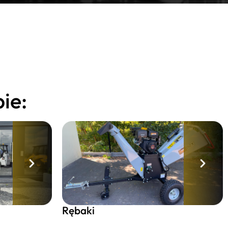
ie:
Rębaki