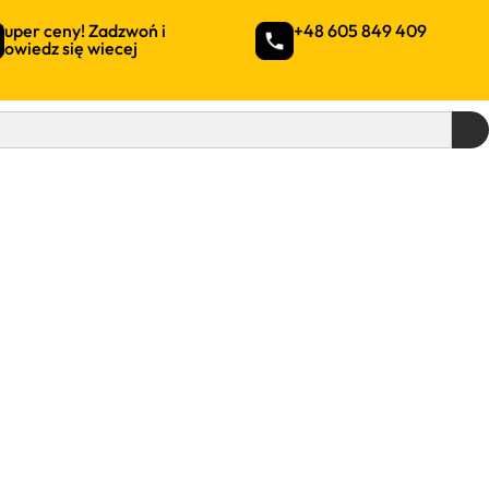
Super ceny! Zadzwoń i
+48 605 849 409
dowiedz się wiecej