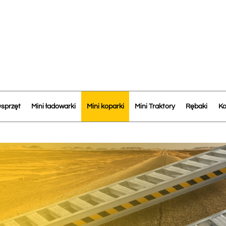
sprzęt
Mini ładowarki
Mini koparki
Mini Traktory
Rębaki
Ko
minowe