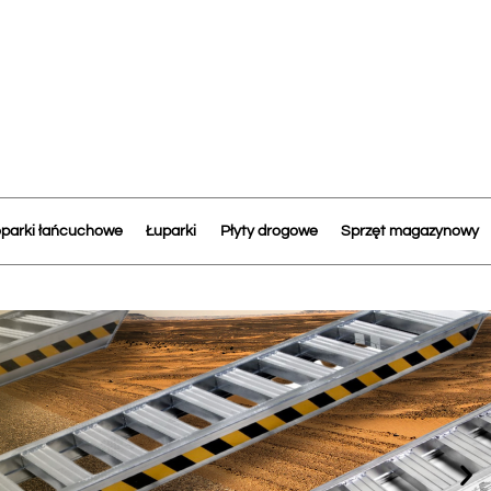
parki łańcuchowe
Łuparki
Płyty drogowe
Sprzęt magazynowy