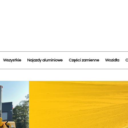
Wszystkie
Najazdy aluminiowe
Części zamienne
Wozidła
O
Najazdy alu