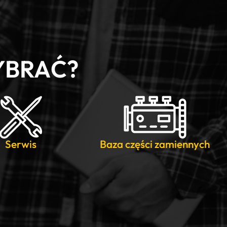
YBRAĆ?
Serwis
Baza części zamiennych