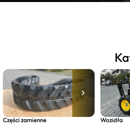
Ka
Części zamienne
Wozidła