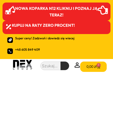
NOWA KOPARKA N12 KLIKNIJ I POZNAJ JĄ
TERAZ!
KUPUJ NA RATY ZERO PROCENT!
Super ceny! Zadzwoń i dowiedz się wiecej
+48 605 849 409
0
0,00
zł