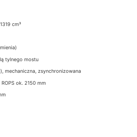
 1319 cm³
mienia)
ą tylnego mostu
u), mechaniczna, zsynchronizowana
y ROPS ok. 2150 mm
 mm