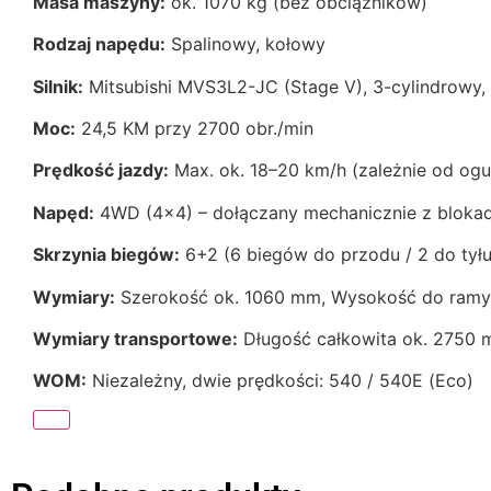
Masa maszyny:
ok. 1070 kg (bez obciążników)
Rodzaj napędu:
Spalinowy, kołowy
Silnik:
Mitsubishi MVS3L2-JC (Stage V), 3-cylindrowy,
Moc:
24,5 KM przy 2700 obr./min
Prędkość jazdy:
Max. ok. 18–20 km/h (zależnie od ogu
Napęd:
4WD (4×4) – dołączany mechanicznie z blokad
Skrzynia biegów:
6+2 (6 biegów do przodu / 2 do tył
Wymiary:
Szerokość ok. 1060 mm, Wysokość do ram
Wymiary transportowe:
Długość całkowita ok. 2750
WOM:
Niezależny, dwie prędkości: 540 / 540E (Eco)