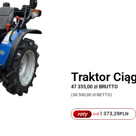
Traktor Cią
47 355,00 zł BRUTTO
(38 500,00 zł NETTO)
1 373,29
PLN
raty
od