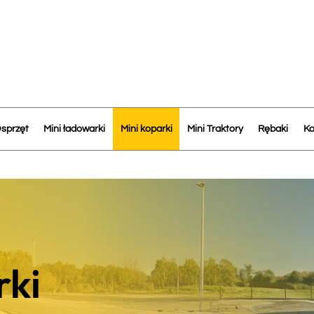
sprzęt
Mini ładowarki
Mini koparki
Mini Traktory
Rębaki
Ko
minowe