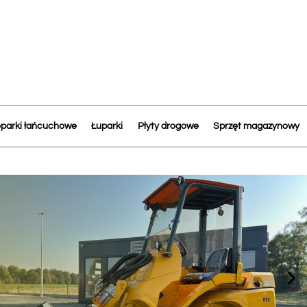
parki łańcuchowe
Łuparki
Płyty drogowe
Sprzęt magazynowy