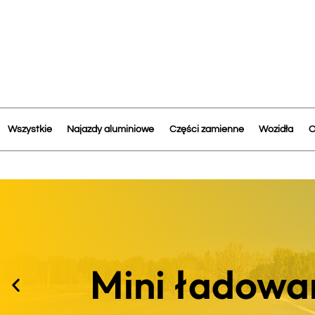
Wszystkie
Najazdy aluminiowe
Części zamienne
Wozidła
O
Najazdy alu